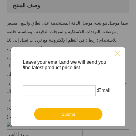
وصف المنتج
سما موصل هو شبه موصل الدقة المستخدمة على نطاق واسع . مصغر
; موصلات الترددات اللاسلكية والموجات الدقيقة ، ومناسبة خاصة
للاستخدام ؛ ربط ; في النظم الإلكترونية مع ترددات تصل إلى 18
غيغاهرتز . فوق نبسب ; هو . هناك العديد من الأشكال ، ذكر ، أنثى ،
مستقيم ، زاوية الحق ، اللوح ، شفة ، قبل التثبيت ، التثبيت الخلفي ،
Leave your email,and we will send you
المسمار الخيط ، وهلم جرا .
the latest product price list!
بسبب صغر حجمها ، وهي تستخدم في تصميم مضغوط .
نموذجي SMA ; رابط ; من خلال الخيوط الصدد . واجهة مع ; مسدس .
Email:
الجوز ، اقترح تشديد عزم الدوران ؛ مفتاح ; من أجل تحقيق اتصال
مناسب .
نبسب ;
Submit
سما واجهة البعد ( مم )
سد
( أ )
أنثى
و