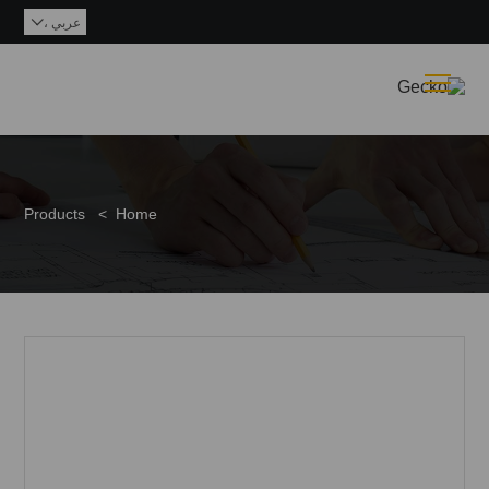
عربي ،

Toggle main menu visibility
Products
>
Home