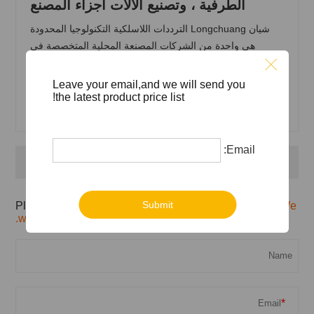
الطرفية ، وتصنيع الآلات أجزاء المصنع
شيان Longchuang الترددات اللاسلكية التكنولوجيا المحدودة
هي واحدة من الشركات المصنعة المحلية المتخصصة في
الميكروويف ملليمتر موجة موصل محوري ، الترددات اللاسلكية
كابل متحد المحور الجمعية ، الترددات اللاسلكية موصل محوري
Leave your email,and we will send you
، عالية التردد محول المحطة الطرفية ، وتصنيع الآلات أجزاء .
the latest product price list!
لمزيد من المعلومات ، يرجى الاتصال بنا على الفور .
Email:
Inquiry
Submit
Please feel free to give your inquiry in the form below.
We
will reply you in 24 hours.
*